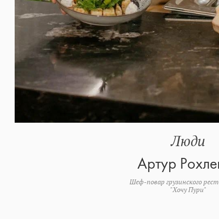
Люди
Артур Рохле
Шеф-повар грузинского рес
"Хочу Пури"